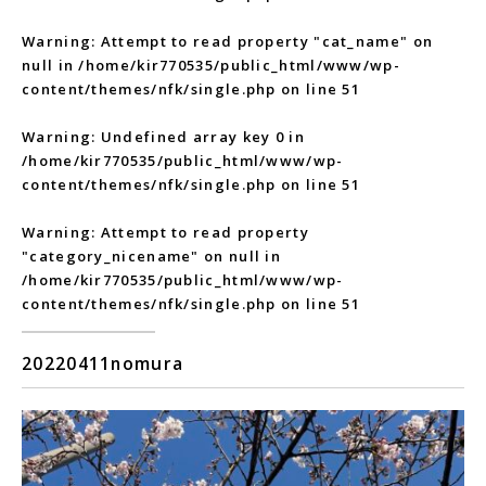
Warning
: Attempt to read property "cat_name" on
null in
/home/kir770535/public_html/www/wp-
content/themes/nfk/single.php
on line
51
Warning
: Undefined array key 0 in
/home/kir770535/public_html/www/wp-
content/themes/nfk/single.php
on line
51
Warning
: Attempt to read property
"category_nicename" on null in
/home/kir770535/public_html/www/wp-
content/themes/nfk/single.php
on line
51
20220411nomura