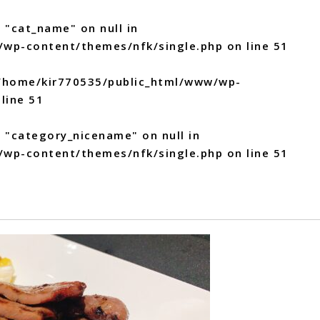
 "cat_name" on null in
/wp-content/themes/nfk/single.php
on line
51
/home/kir770535/public_html/www/wp-
line
51
y "category_nicename" on null in
/wp-content/themes/nfk/single.php
on line
51