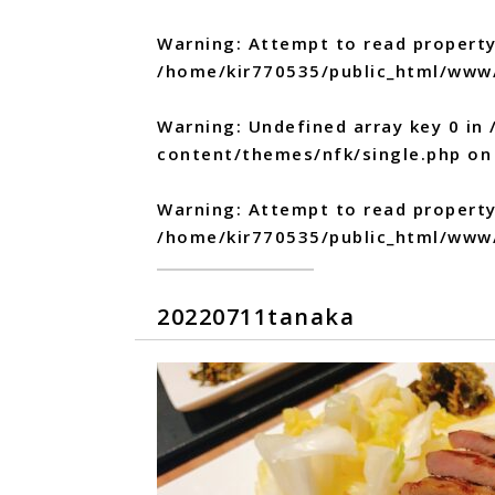
Warning
: Attempt to read property
/home/kir770535/public_html/www
Warning
: Undefined array key 0 in
content/themes/nfk/single.php
on 
Warning
: Attempt to read propert
/home/kir770535/public_html/www
20220711tanaka