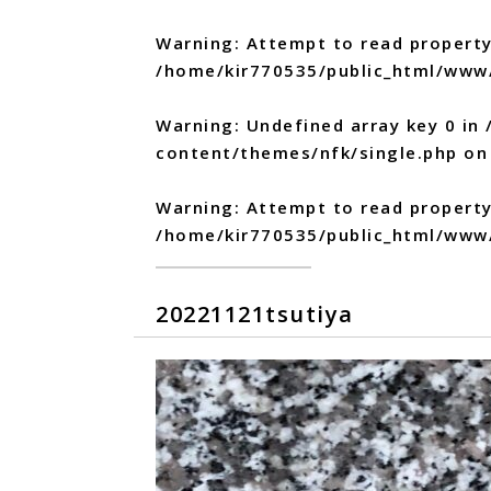
Warning
: Attempt to read property
/home/kir770535/public_html/www
Warning
: Undefined array key 0 in
content/themes/nfk/single.php
on 
Warning
: Attempt to read propert
/home/kir770535/public_html/www
20221121tsutiya