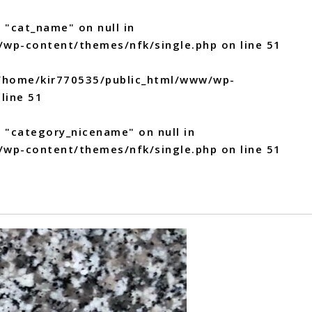
 "cat_name" on null in
/wp-content/themes/nfk/single.php
on line
51
/home/kir770535/public_html/www/wp-
line
51
y "category_nicename" on null in
/wp-content/themes/nfk/single.php
on line
51