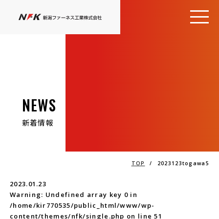
NEWS
新着情報
TOP
/
2023123togawa5
2023.01.23
Warning
: Undefined array key 0 in
/home/kir770535/public_html/www/wp-
content/themes/nfk/single.php
on line
51