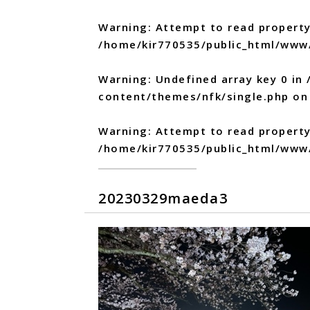
Warning
: Attempt to read property
/home/kir770535/public_html/www
Warning
: Undefined array key 0 in
content/themes/nfk/single.php
on 
Warning
: Attempt to read propert
/home/kir770535/public_html/www
20230329maeda3