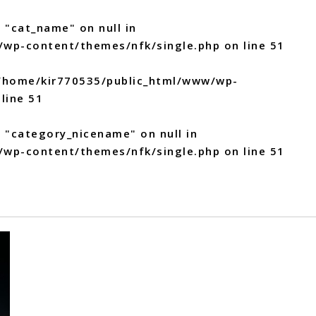
 "cat_name" on null in
/wp-content/themes/nfk/single.php
on line
51
/home/kir770535/public_html/www/wp-
line
51
y "category_nicename" on null in
/wp-content/themes/nfk/single.php
on line
51