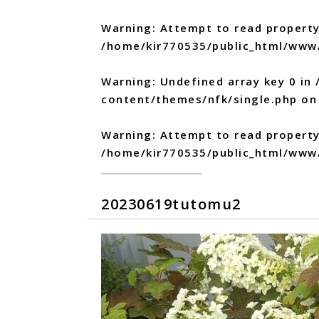
Warning
: Attempt to read property
/home/kir770535/public_html/www
Warning
: Undefined array key 0 in
content/themes/nfk/single.php
on 
Warning
: Attempt to read propert
/home/kir770535/public_html/www
20230619tutomu2