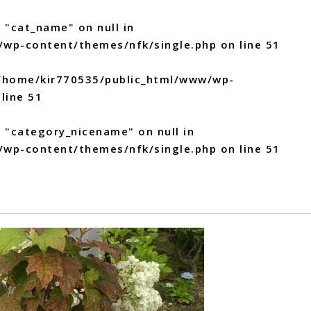
 "cat_name" on null in
/wp-content/themes/nfk/single.php
on line
51
/home/kir770535/public_html/www/wp-
line
51
y "category_nicename" on null in
/wp-content/themes/nfk/single.php
on line
51