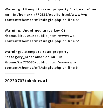
Warning
: Attempt to read property "cat_name" on
null in
/home/kir770535/public_html/www/wp-
content/themes/nfk/single.php
on line
51
Warning
: Undefined array key 0 in
/home/kir770535/public_html/www/wp-
content/themes/nfk/single.php
on line
51
Warning
: Attempt to read property
"category_nicename" on null in
/home/kir770535/public_html/www/wp-
content/themes/nfk/single.php
on line
51
20230703takakuwa1