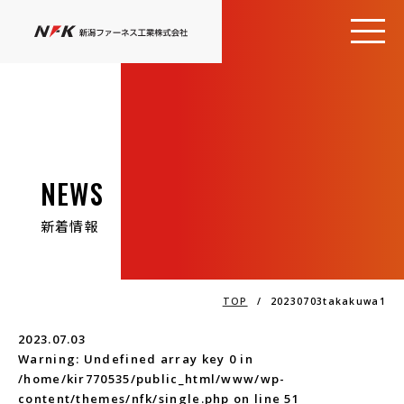
NEWS
新着情報
TOP
/
20230703takakuwa1
2023.07.03
Warning
: Undefined array key 0 in
/home/kir770535/public_html/www/wp-
content/themes/nfk/single.php
on line
51