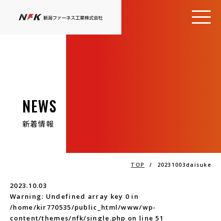
NEWS
新着情報
TOP
/
20231003daisuke
2023.10.03
Warning
: Undefined array key 0 in
/home/kir770535/public_html/www/wp-
content/themes/nfk/single.php
on line
51