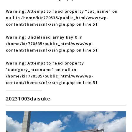
Warning
: Attempt to read property "cat_name" on
null in
/home/kir770535/public_html/www/wp-
content/themes/nfk/single.php
on line
51
Warning
: Undefined array key 0 in
/home/kir770535/public_html/www/wp-
content/themes/nfk/single.php
on line
51
Warning
: Attempt to read property
"category_nicename" on null in
/home/kir770535/public_html/www/wp-
content/themes/nfk/single.php
on line
51
20231003daisuke