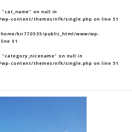
 "cat_name" on null in
/wp-content/themes/nfk/single.php
on line
51
/home/kir770535/public_html/www/wp-
line
51
y "category_nicename" on null in
/wp-content/themes/nfk/single.php
on line
51