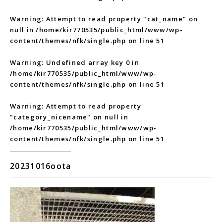
Warning
: Attempt to read property "cat_name" on
null in
/home/kir770535/public_html/www/wp-
content/themes/nfk/single.php
on line
51
Warning
: Undefined array key 0 in
/home/kir770535/public_html/www/wp-
content/themes/nfk/single.php
on line
51
Warning
: Attempt to read property
"category_nicename" on null in
/home/kir770535/public_html/www/wp-
content/themes/nfk/single.php
on line
51
20231016oota