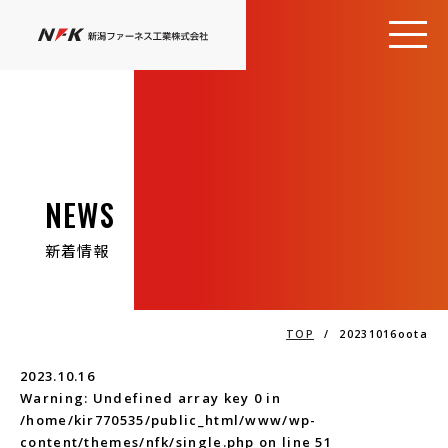
NEWS
新着情報
TOP
/
20231016oota
2023.10.16
Warning
: Undefined array key 0 in
/home/kir770535/public_html/www/wp-
content/themes/nfk/single.php
on line
51