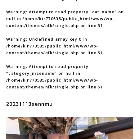
Warning
: Attempt to read property "cat_name" on
null in
/home/kir770535/public_html/www/wp-
content/themes/nfk/single.php
on line
51
Warning
: Undefined array key 0 in
/home/kir770535/public_html/www/wp-
content/themes/nfk/single.php
on line
51
Warning
: Attempt to read property
"category_nicename" on null in
/home/kir770535/public_html/www/wp-
content/themes/nfk/single.php
on line
51
20231113sennmu