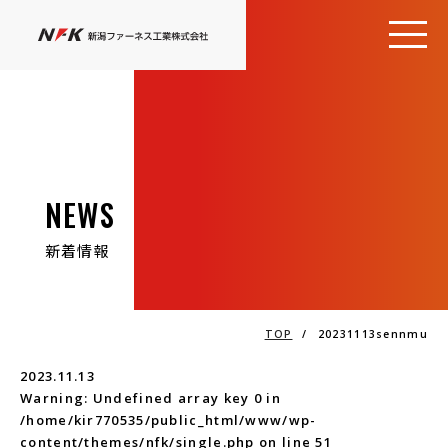
NEWS
新着情報
TOP
/
20231113sennmu
2023.11.13
Warning
: Undefined array key 0 in
/home/kir770535/public_html/www/wp-
content/themes/nfk/single.php
on line
51