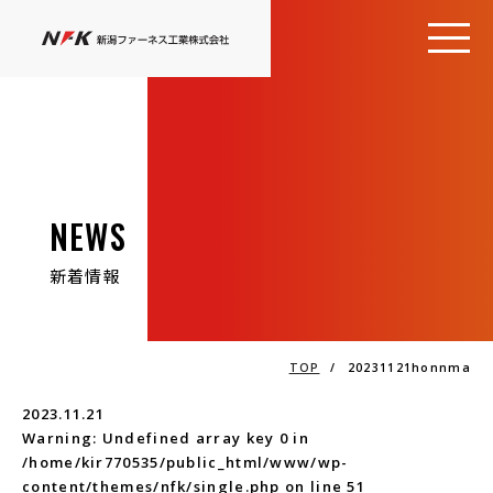
NEWS
新着情報
TOP
/
20231121honnma
2023.11.21
Warning
: Undefined array key 0 in
/home/kir770535/public_html/www/wp-
content/themes/nfk/single.php
on line
51