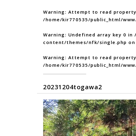
Warning
: Attempt to read property
/home/kir770535/public_html/www
Warning
: Undefined array key 0 in
content/themes/nfk/single.php
on 
Warning
: Attempt to read propert
/home/kir770535/public_html/www
20231204togawa2