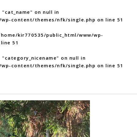
 "cat_name" on null in
/wp-content/themes/nfk/single.php
on line
51
/home/kir770535/public_html/www/wp-
line
51
y "category_nicename" on null in
/wp-content/themes/nfk/single.php
on line
51