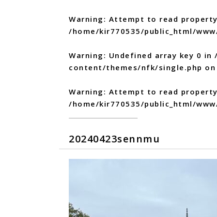
Warning
: Attempt to read property
/home/kir770535/public_html/www
Warning
: Undefined array key 0 in
content/themes/nfk/single.php
on 
Warning
: Attempt to read propert
/home/kir770535/public_html/www
20240423sennmu