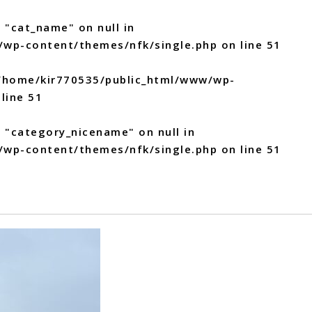
 "cat_name" on null in
/wp-content/themes/nfk/single.php
on line
51
/home/kir770535/public_html/www/wp-
line
51
y "category_nicename" on null in
/wp-content/themes/nfk/single.php
on line
51