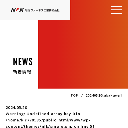
NEWS
新着情報
TOP
/
20240520takakuwa1
2024.05.20
Warning
: Undefined array key 0 in
/home/kir770535/public_html/www/wp-
content/themes/nfk/single.php
on line
51