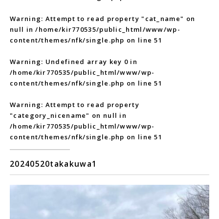
Warning
: Attempt to read property "cat_name" on
null in
/home/kir770535/public_html/www/wp-
content/themes/nfk/single.php
on line
51
Warning
: Undefined array key 0 in
/home/kir770535/public_html/www/wp-
content/themes/nfk/single.php
on line
51
Warning
: Attempt to read property
"category_nicename" on null in
/home/kir770535/public_html/www/wp-
content/themes/nfk/single.php
on line
51
20240520takakuwa1