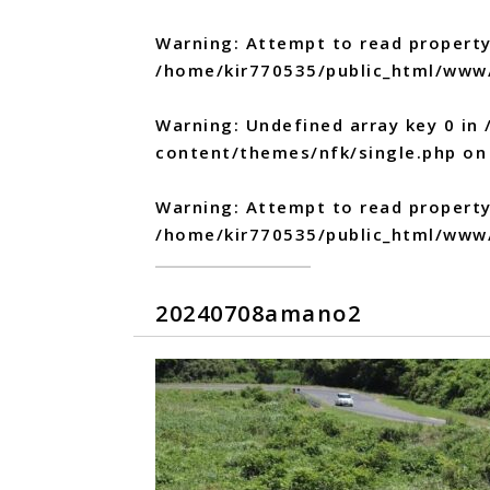
Warning
: Attempt to read property
/home/kir770535/public_html/www
Warning
: Undefined array key 0 in
content/themes/nfk/single.php
on 
Warning
: Attempt to read propert
/home/kir770535/public_html/www
20240708amano2