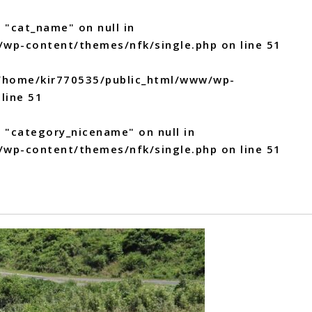
 "cat_name" on null in
/wp-content/themes/nfk/single.php
on line
51
/home/kir770535/public_html/www/wp-
line
51
y "category_nicename" on null in
/wp-content/themes/nfk/single.php
on line
51