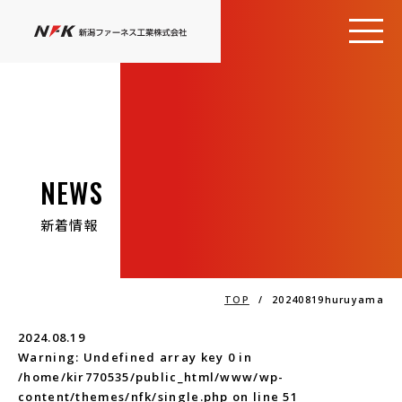
NEWS
新着情報
TOP
/
20240819huruyama
2024.08.19
Warning
: Undefined array key 0 in
/home/kir770535/public_html/www/wp-
content/themes/nfk/single.php
on line
51