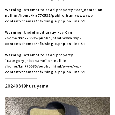
Warning
: Attempt to read property "cat_name" on
null in
/home/kir770535/public_html/www/wp-
content/themes/nfk/single.php
on line
51
Warning
: Undefined array key 0 in
/home/kir770535/public_html/www/wp-
content/themes/nfk/single.php
on line
51
Warning
: Attempt to read property
"category_nicename" on null in
/home/kir770535/public_html/www/wp-
content/themes/nfk/single.php
on line
51
20240819huruyama