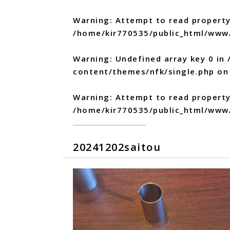
Warning
: Attempt to read property
/home/kir770535/public_html/www
Warning
: Undefined array key 0 in
content/themes/nfk/single.php
on 
Warning
: Attempt to read propert
/home/kir770535/public_html/www
20241202saitou