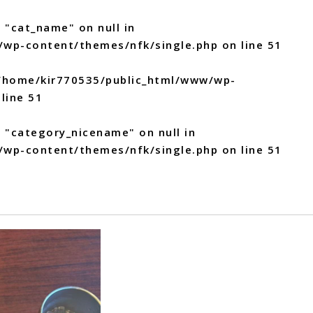
 "cat_name" on null in
/wp-content/themes/nfk/single.php
on line
51
/home/kir770535/public_html/www/wp-
line
51
y "category_nicename" on null in
/wp-content/themes/nfk/single.php
on line
51