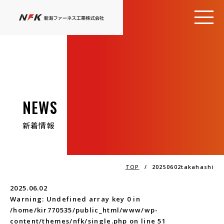
NEWS
新着情報
TOP
/
20250602takahashi
2025.06.02
Warning
: Undefined array key 0 in
/home/kir770535/public_html/www/wp-
content/themes/nfk/single.php
on line
51