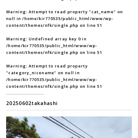
Warning
: Attempt to read property "cat_name" on
null in
/home/kir770535/public_html/www/wp-
content/themes/nfk/single.php
on line
51
Warning
: Undefined array key 0 in
/home/kir770535/public_html/www/wp-
content/themes/nfk/single.php
on line
51
Warning
: Attempt to read property
"category_nicename" on null in
/home/kir770535/public_html/www/wp-
content/themes/nfk/single.php
on line
51
20250602takahashi