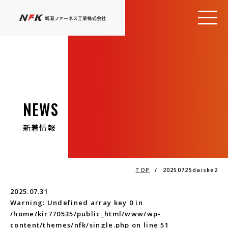
NEWS
新着情報
TOP
/
20250725daiske2
2025.07.31
Warning
: Undefined array key 0 in
/home/kir770535/public_html/www/wp-
content/themes/nfk/single.php
on line
51