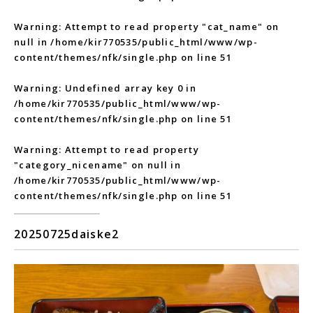
Warning
: Attempt to read property "cat_name" on
null in
/home/kir770535/public_html/www/wp-
content/themes/nfk/single.php
on line
51
Warning
: Undefined array key 0 in
/home/kir770535/public_html/www/wp-
content/themes/nfk/single.php
on line
51
Warning
: Attempt to read property
"category_nicename" on null in
/home/kir770535/public_html/www/wp-
content/themes/nfk/single.php
on line
51
20250725daiske2