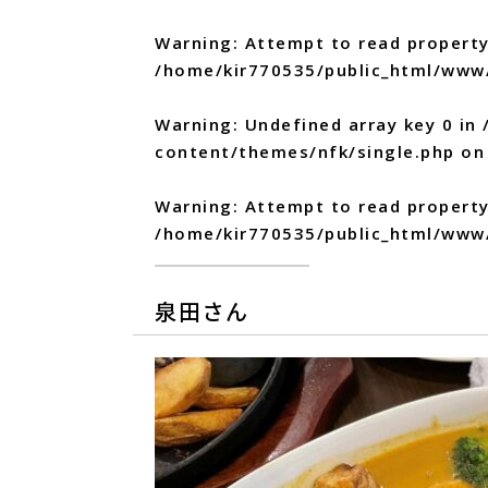
Warning
: Attempt to read property
/home/kir770535/public_html/www
Warning
: Undefined array key 0 in
content/themes/nfk/single.php
on 
Warning
: Attempt to read propert
/home/kir770535/public_html/www
泉田さん