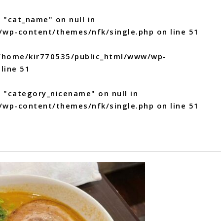
 "cat_name" on null in
/wp-content/themes/nfk/single.php
on line
51
/home/kir770535/public_html/www/wp-
line
51
y "category_nicename" on null in
/wp-content/themes/nfk/single.php
on line
51