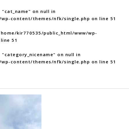
 "cat_name" on null in
/wp-content/themes/nfk/single.php
on line
51
/home/kir770535/public_html/www/wp-
line
51
y "category_nicename" on null in
/wp-content/themes/nfk/single.php
on line
51