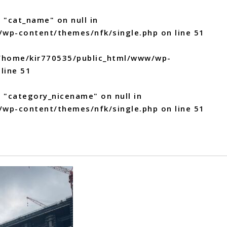
 "cat_name" on null in
/wp-content/themes/nfk/single.php
on line
51
/home/kir770535/public_html/www/wp-
line
51
y "category_nicename" on null in
/wp-content/themes/nfk/single.php
on line
51