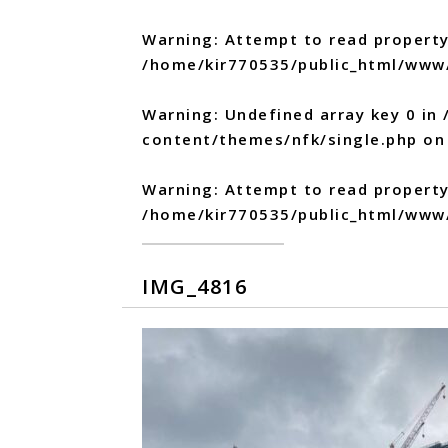
Warning
: Attempt to read property
/home/kir770535/public_html/www
Warning
: Undefined array key 0 in
content/themes/nfk/single.php
on 
Warning
: Attempt to read propert
/home/kir770535/public_html/www
IMG_4816