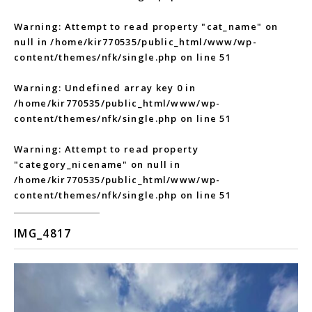
Warning
: Attempt to read property "cat_name" on
null in
/home/kir770535/public_html/www/wp-
content/themes/nfk/single.php
on line
51
Warning
: Undefined array key 0 in
/home/kir770535/public_html/www/wp-
content/themes/nfk/single.php
on line
51
Warning
: Attempt to read property
"category_nicename" on null in
/home/kir770535/public_html/www/wp-
content/themes/nfk/single.php
on line
51
IMG_4817