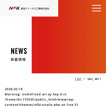
NEWS
新着情報
TOP
/
IMG_4817
2026.02.18
Warning
: Undefined array key 0 in
/home/kir770535/public_html/www/wp-
content/themes/nfk/single.php
on line
51