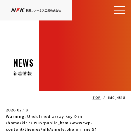
NEWS
新着情報
TOP
/
IMG_4818
2026.02.18
Warning
: Undefined array key 0 in
/home/kir770535/public_html/www/wp-
content/themes/nfk/single.php
on line
51