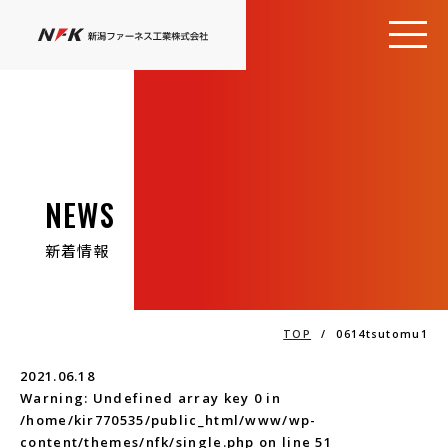
NEWS
新着情報
TOP
/
0614tsutomu1
2021.06.18
Warning
: Undefined array key 0 in
/home/kir770535/public_html/www/wp-
content/themes/nfk/single.php
on line
51