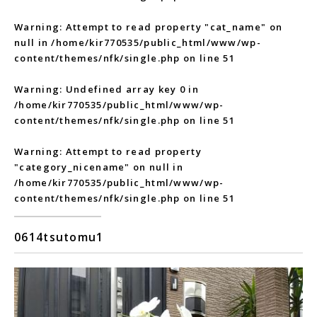
Warning
: Attempt to read property "cat_name" on
null in
/home/kir770535/public_html/www/wp-
content/themes/nfk/single.php
on line
51
Warning
: Undefined array key 0 in
/home/kir770535/public_html/www/wp-
content/themes/nfk/single.php
on line
51
Warning
: Attempt to read property
"category_nicename" on null in
/home/kir770535/public_html/www/wp-
content/themes/nfk/single.php
on line
51
0614tsutomu1