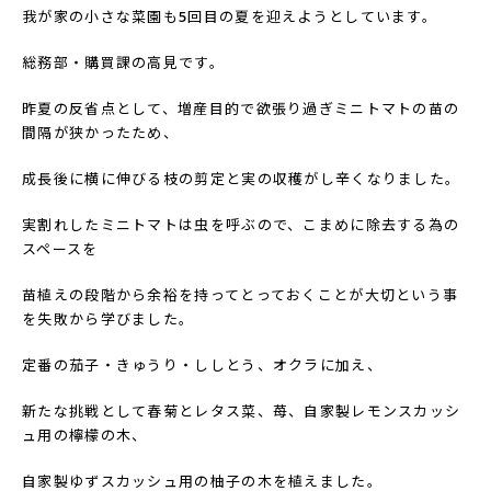
我が家の小さな菜園も5回目の夏を迎えようとしています。
総務部・購買課の高見です。
昨夏の反省点として、増産目的で欲張り過ぎミニトマトの苗の
間隔が狭かったため、
成長後に横に伸びる枝の剪定と実の収穫がし辛くなりました。
実割れしたミニトマトは虫を呼ぶので、こまめに除去する為の
スペースを
苗植えの段階から余裕を持ってとっておくことが大切という事
を失敗から学びました。
定番の茄子・きゅうり・ししとう、オクラに加え、
新たな挑戦として春菊とレタス菜、苺、自家製レモンスカッシ
ュ用の檸檬の木、
自家製ゆずスカッシュ用の柚子の木を植えました。