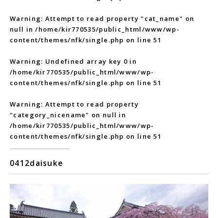
Warning
: Attempt to read property "cat_name" on
null in
/home/kir770535/public_html/www/wp-
content/themes/nfk/single.php
on line
51
Warning
: Undefined array key 0 in
/home/kir770535/public_html/www/wp-
content/themes/nfk/single.php
on line
51
Warning
: Attempt to read property
"category_nicename" on null in
/home/kir770535/public_html/www/wp-
content/themes/nfk/single.php
on line
51
0412daisuke