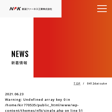
NEWS
新着情報
TOP
/
0412daisuke
2021.06.23
Warning
: Undefined array key 0 in
/home/kir770535/public_html/www/wp-
content/themes/nfk/single.php
on line
51