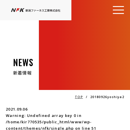
NEWS
新着情報
TOP
/
20180926yoshiya2
2021.09.06
Warning
: Undefined array key 0 in
/home/kir770535/public_html/www/wp-
content/themes/nfk/single.php
on line
51