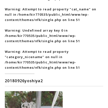
Warning
: Attempt to read property "cat_name" on
null in
/home/kir770535/public_html/www/wp-
content/themes/nfk/single.php
on line
51
Warning
: Undefined array key 0 in
/home/kir770535/public_html/www/wp-
content/themes/nfk/single.php
on line
51
Warning
: Attempt to read property
"category_nicename" on null in
/home/kir770535/public_html/www/wp-
content/themes/nfk/single.php
on line
51
20180926yoshiya2