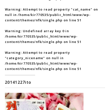
Warning
: Attempt to read property "cat_name" on
null in
/home/kir770535/public_html/www/wp-
content/themes/nfk/single.php
on line
51
Warning
: Undefined array key 0 in
/home/kir770535/public_html/www/wp-
content/themes/nfk/single.php
on line
51
Warning
: Attempt to read property
"category_nicename" on null in
/home/kir770535/public_html/www/wp-
content/themes/nfk/single.php
on line
51
20141227ito