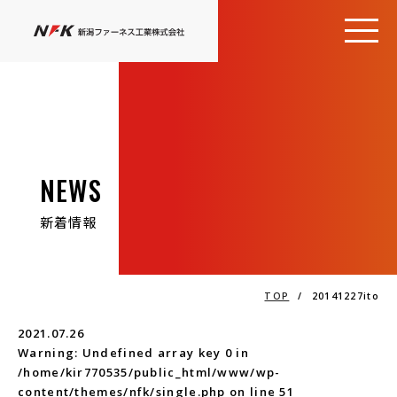
NEWS
新着情報
TOP
/
20141227ito
2021.07.26
Warning
: Undefined array key 0 in
/home/kir770535/public_html/www/wp-
content/themes/nfk/single.php
on line
51