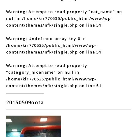
Warning
: Attempt to read property "cat_name" on
null in
/home/kir770535/public_html/www/wp-
content/themes/nfk/single.php
on line
51
Warning
: Undefined array key 0 in
/home/kir770535/public_html/www/wp-
content/themes/nfk/single.php
on line
51
Warning
: Attempt to read property
"category_nicename" on null in
/home/kir770535/public_html/www/wp-
content/themes/nfk/single.php
on line
51
20150509oota