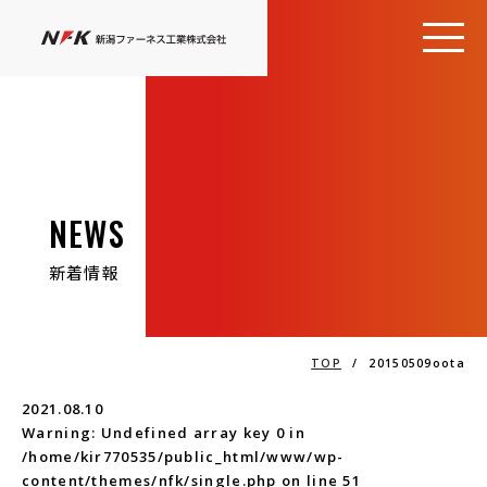
NEWS
新着情報
TOP
/
20150509oota
2021.08.10
Warning
: Undefined array key 0 in
/home/kir770535/public_html/www/wp-
content/themes/nfk/single.php
on line
51