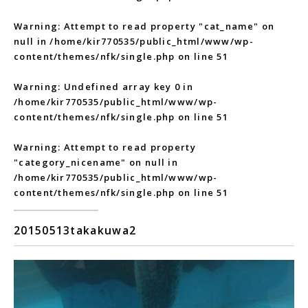
Warning
: Attempt to read property "cat_name" on
null in
/home/kir770535/public_html/www/wp-
content/themes/nfk/single.php
on line
51
Warning
: Undefined array key 0 in
/home/kir770535/public_html/www/wp-
content/themes/nfk/single.php
on line
51
Warning
: Attempt to read property
"category_nicename" on null in
/home/kir770535/public_html/www/wp-
content/themes/nfk/single.php
on line
51
20150513takakuwa2