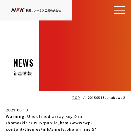
NEWS
新着情報
TOP
/
20150513takakuwa2
2021.08.10
Warning
: Undefined array key 0 in
/home/kir770535/public_html/www/wp-
content/themes/nfk/single.php
on line
51