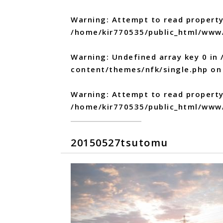
Warning
: Attempt to read property
/home/kir770535/public_html/www
Warning
: Undefined array key 0 in
content/themes/nfk/single.php
on 
Warning
: Attempt to read propert
/home/kir770535/public_html/www
20150527tsutomu