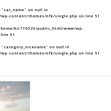
 "cat_name" on null in
/wp-content/themes/nfk/single.php
on line
51
/home/kir770535/public_html/www/wp-
line
51
y "category_nicename" on null in
/wp-content/themes/nfk/single.php
on line
51