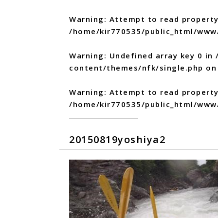
Warning
: Attempt to read property
/home/kir770535/public_html/www
Warning
: Undefined array key 0 in
content/themes/nfk/single.php
on 
Warning
: Attempt to read propert
/home/kir770535/public_html/www
20150819yoshiya2