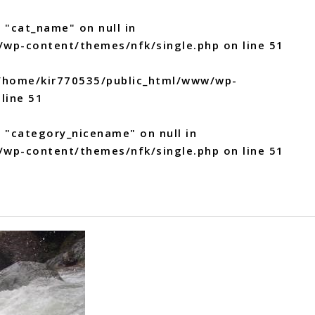
 "cat_name" on null in
/wp-content/themes/nfk/single.php
on line
51
/home/kir770535/public_html/www/wp-
line
51
y "category_nicename" on null in
/wp-content/themes/nfk/single.php
on line
51