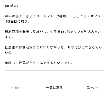
(
開墾後）
今年は茄子・きゅうり・トマト（
2
種類）・ししとう・オクラ
の
5
品目に絞り、
農地面積を昨年より増やし、生産量
150
％アップを見込んでい
ます。
低農薬の有機栽培にこだわりながらも、おすそ分けできるくら
いの
美味しい野菜がたくさんできるといいです。
← 前へ
一覧に戻る
次へ →