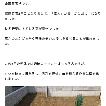
企画部高見です。
家庭菜園
2
年目となりまして、「素人」から「かけだし」になり
ました。
秋冬野菜はネギと冬菜が豊作でした。
寒さのおかげで全く苦味の無いお浸しを食べることが出来まし
た。
この
5
月の連休では趣味のサッカーはもちろんですが、
クワを持って畑を耕し、肥料を混ぜ、苗を植え農作業に精を出
しました。