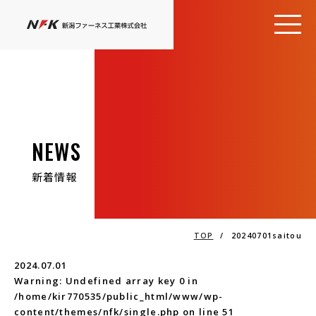
NEWS
新着情報
TOP
/
20240701saitou
2024.07.01
Warning
: Undefined array key 0 in
/home/kir770535/public_html/www/wp-
content/themes/nfk/single.php
on line
51