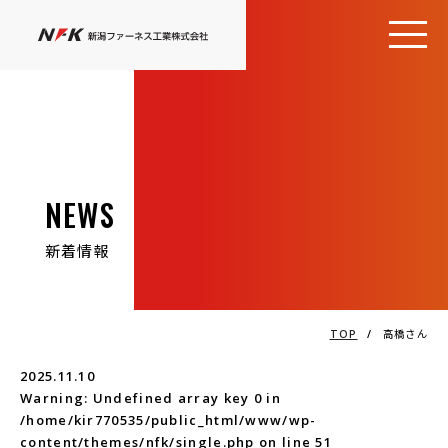
NEWS
新着情報
TOP
/
高橋さん
2025.11.10
Warning
: Undefined array key 0 in
/home/kir770535/public_html/www/wp-
content/themes/nfk/single.php
on line
51