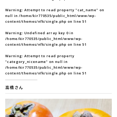
Warning
: Attempt to read property "cat_name" on
null in
/home/kir770535/public_html/www/wp-
content/themes/nfk/single.php
on line
51
Warning
: Undefined array key 0 in
/home/kir770535/public_html/www/wp-
content/themes/nfk/single.php
on line
51
Warning
: Attempt to read property
"category_nicename" on null in
/home/kir770535/public_html/www/wp-
content/themes/nfk/single.php
on line
51
高橋さん