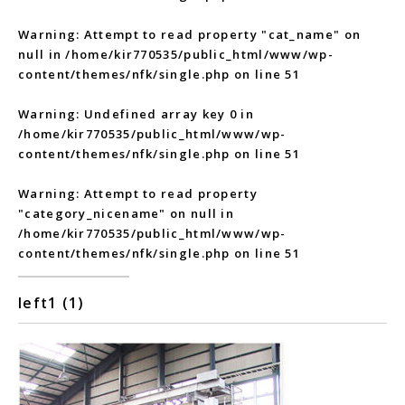
Warning
: Attempt to read property "cat_name" on
null in
/home/kir770535/public_html/www/wp-
content/themes/nfk/single.php
on line
51
Warning
: Undefined array key 0 in
/home/kir770535/public_html/www/wp-
content/themes/nfk/single.php
on line
51
Warning
: Attempt to read property
"category_nicename" on null in
/home/kir770535/public_html/www/wp-
content/themes/nfk/single.php
on line
51
left1 (1)