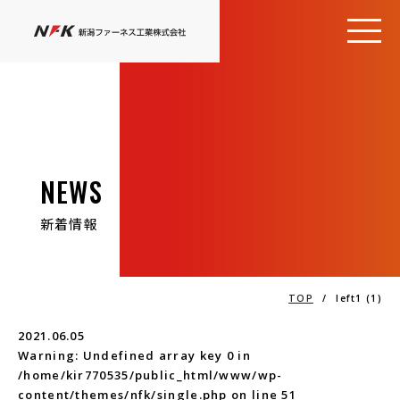
NEWS
新着情報
TOP
/
left1 (1)
2021.06.05
Warning
: Undefined array key 0 in
/home/kir770535/public_html/www/wp-
content/themes/nfk/single.php
on line
51